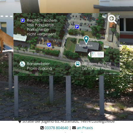
Zahnarzt-Praxis Dr. Laura Fuchs
Straße der Jugend 63, Ärztehaus, 14974 Ludwigsfelde
03378 804640
|
an Praxis